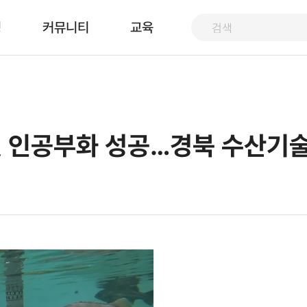
핑
커뮤니티
교육
 첫 인공부화 성공…경북 수산기