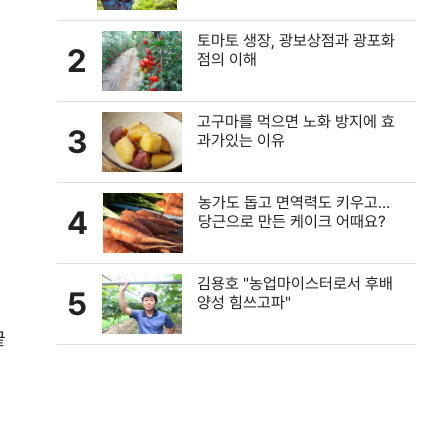
토마토 생장, 광보상점과 광포화
2
점의 이해
고구마를 먹으면 노화 방지에 효
3
과가있는 이유
농가도 돕고 면역력도 키우고...
4
당근으로 만든 케이크 어때요?
김용호 "농업마이스터로서 후배
5
양성 힘쓰고파"
끝