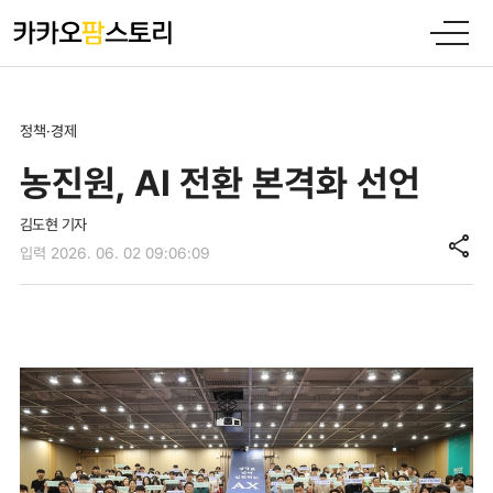
정책·경제
농진원, AI 전환 본격화 선언
김도현 기자
share
입력 2026. 06. 02 09:06:09