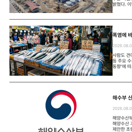
지원을 지
밝혔다. 이
13만300
입주기업 
조성되고 
규모는 약
수산식품과
폭염에 바
대해 사전
수산식품수
2026.08.0
거점으로 
사람도 견
등 주요 수
동향’에 따
뛰었다. 연
폭염으로 
연안에 고
치솟았고 삼
양식장 피
해수부 신
폐사했다.
반복되며 
2026.08.0
양식장의 
상당하다.
해양수산부
1159억
해양수산 
24개 대형
제안한 초