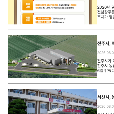
2026년
전남광주통
조치가 영
기대했다.
지금까지 
농기계 보유
평가된다.기
농업인이 
전주시, 
한시 특례
대상 농자
2026.08.0
"농업용 
농가 경영
전주시가 
전주시 농
6일 밝혔
규모인 먹
공공 급식
안정적인 
운영계획과
높이는 역
서산시, 
농업인의 
귀농인의 
2026.08.0
조성된 분