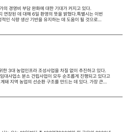
가의 경영비 부담 완화에 대한 기대가 커지고 있다.
지 연장된 데 대해 6일 환영의 뜻을 밝혔다.특별시는 이번
정적인 식량 생산 기반을 유지하는 데 도움이 될 것으로
유와 휘발유, 등유 등에 부과되는 간접세를 면제하는 제도로,
국 최대 수준의 영농 기반을 갖춘 지역이다. 2025년 기준
다. 이에 따라 농업용 면세유 지원에 따른 수혜도 큰 지역으로
기 2만2천대, 콤바인 1만3천대를 보유하고 있다. 지역
세유가 안정적인 식량 생산을 위한 핵심 정책인 만큼 반복적인
전남광주통합특별시는 필수농자재법에 농업용 면세유가 지원
대응할 방침이다.정원진 전남광주통합특별시 식량원예과장은
핵심 정책"이라며 "이번 조세특례 연장을 환영하며 앞으로도
 말했다.
위한 3대 농업인프라 조성사업을 차질 없이 추진하고 있다.
임대사업소 분소 건립사업이 모두 순조롭게 진행되고 있다고
계돼 지역 농업의 선순환 구조를 만드는 데 있다. 가장 큰
 연면적 2937㎡ 규모로 건립된다. 센터가 운영되면 학교와
 된다.특히 공공급식 수요와 지역 농산물을 직접 연결하면서
 도움이 될 것으로 기대된다. 시는 내년 10월부터
표로 하고 있다.농산물종합가공지원센터는 농산물의 부가가치를
실, 실습교육장 등 11개 기능공간을 갖추게 되며, 지역
벗어나 가공품 생산을 통한 소득 다변화를 유도하고, 청년농과
 현장의 부담을 줄이는 기반 시설이다. 완산구 중인동에
영된다. 고가의 농기계를 직접 구입하기 어려운 소규모·고령