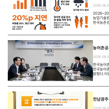
2026.08.0
2026~
농업기술원
한국농촌경
주산지 조
것으로 분석
기간보다 9
파종은 8
평균기온은 
농어촌공사
초기 생육
요구된다.김
2026.08.0
모니터링 
관계기관에
한국농어촌
한국농어촌
밝혔다.이
기관은 드
전수조사 대
무단 전용
향상된다.
통해 서류
전남광주통
희망자의 
서비스를 
2026.08.0