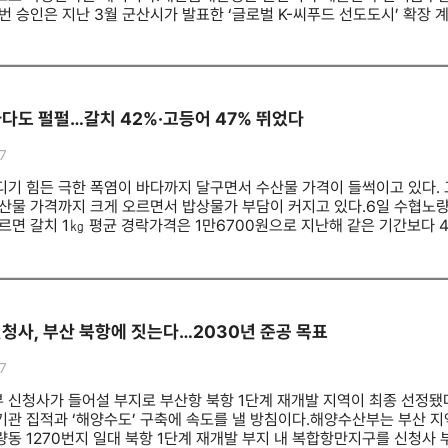
속해 나갈 방침이다.
번 승인은 지난 3월 군산시가 발표한 ‘글로벌 K-씨푸드 선도도시’ 확장 
0㎡에서 26만6073㎡로 약 2배 확대된다. 입주 예정 제조업체도 기존 
유치와 공장 등록 등 관리 업무를 직접 수행하게 된다.새만금 수산식품수
있다.1단계 거점단지 13만3000㎡에는 스마트수산가공센터를 비롯해 마른
 2304억원이며 549명의 고용 창출이 기대된다.이번에 확정된 2단계 확
 바이오식품 기업을 중심으로 유치해 수출형 수산식품 집적화 클러스터로
다도 펄펄…갈치 42%·고등어 47% 뛰었다
 수요조사를 거쳐 올해 하반기 입주기업 모집에 나설 예정이다.윤진환 
출가공종합단지 2단계 확산사업을 본격 추진할 기반이 마련됐다”며 “군
7
성장할 수 있도록 적극 지원하겠다”고 말했다.
디기 힘든 극한 폭염이 바다까지 달구면서 수산물 가격이 들썩이고 있다.
산물 가격까지 크게 오르면서 밥상물가 부담이 커지고 있다.6일 수협노량진수
르면 갈치 1㎏ 평균 경락가격은 1만6700원으로 지난해 같은 기간보다 41
어는 1만8500원으로 19.4%, 오징어는 4700원으로 9.3% 상승했다.
바다 수온까지 빠르게 상승하면서 수산물 생산 여건은 더욱 악화하고 있다
수온 주의보를 발효했다. 이에 따라 고수온 경보가 내려진 해역은 6곳에서 
척 27.8도, 포항 구룡포 하정 26.2도를 기록했다. 고수온 주의보는 
해도 현실화하고 있다. 지난 3일 포항 남구 구룡포읍과 호미곶면 일대 육
청사, 부산 북항에 짓는다…2030년 준공 목표
 제주에서는 지난달 서귀포시 대정읍 양식장 6곳에서 광어 등 3만299
어가의 부담을 키우고 있다. 어기구 더불어민주당 의원실이 해양수산부에서
7
고수온 피해액은 2170억3800만원에 달했다. 2024년 한 해에만 14
 2020년부터 2024년까지 재난지원금으로 1164억2300만원이 지급됐
 신청사가 들어설 부지로 부산항 북항 1단계 재개발 지역이 최종 선정됐다
600만원에 달했다.정부는 수산물 가격과 양식장 피해를 동시에 잡기 위한
기관 집적과 ‘해양수도’ 구축에 속도를 낼 방침이다.해양수산부는 부산 
마트에서 국산 수산물 전 품목을 대상으로 최대 50% 할인 행사를 진행한
량동 1270번지 일대 북항 1단계 재개발 부지 내 복합항만지구를 신청사 