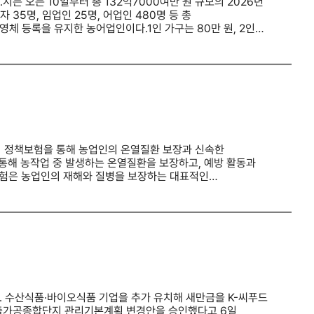
력 부족 해소, 농작업 효율 향상 효과가 기대된다.전주시는
는 오는 10일부터 총 132억7000여만 원 규모의 2026년
는 지역 농업 생태계가 구축될 것으로 보고 있다.노은영 전주시
35명, 임업인 25명, 어업인 480명 등 총
반시설이 차질 없이 조성되고 있다"며 "지역 농업인이 체감할
영체 등록을 유지한 농어업인이다.1인 가구는 80만 원, 2인
.
내년 말까지 서산지역 지정 가맹점에서 사용할 수 있다.
시 농업정책과장은 "농어민수당이 원자재 가격 상승과
고 말했다.
 정책보험을 통해 농업인의 온열질환 보장과 신속한
통해 농작업 중 발생하는 온열질환을 보장하고, 예방 활동과
험은 농업인의 재해와 질병을 보장하는 대표적인
으로 보장하고 있다. 농작업 중 발생한 온열질환으로
한다.NH농협생명은 폭염 피해를 줄이고 보험금 지급의
영 중이다. 보험금 접수부터 심사, 지급까지 전 과정에 전담
가입자를 대상으로 온열질환 예방수칙과 보험 보장 내용을
록된 만 15세부터 87세까지의 농업인이라면 누구나 가입이
 폭넓게 보장한다.가입을 희망하는 농업인은 전국 농축협을
동을 강화하고 있으며, 기존 계약자 만기 시 재가입을
명 관계자는 “폭염이 일상이 된 만큼 농업인의 건강과 안전을
에 전념할 수 있도록 실질적인 지원을 확대해 나가겠다”고
 수산식품·바이오식품 기업을 추가 유치해 새만금을 K-씨푸드
업인의 삶의 질 향상과 안정적인 영농환경 조성을 위한 다양한
출가공종합단지 관리기본계획 변경안을 승인했다고 6일