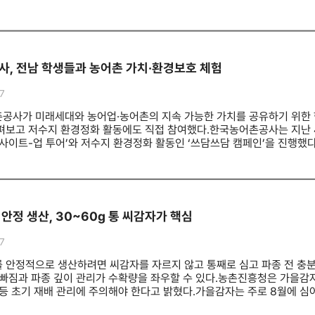
 이후 처음이다.고등어 공급 확대를 위해 노르웨이산 물량 약 2000톤을
재 부산항국제여객터미널 주차장으로 사용되고 있다. 공모에는 동구를 비롯
른 국산 고등어와 갈치, 오징어는 정부가 직접 수매해 할인 판매할 계획이
여했다.해수부는 부지 확보 용이성과 해양수산 관련 기관의 집적 가능성,
로 확대하고 관련 장비 보급 예산을 58억원에서 76억원으로 늘렸다. 액
했다. 후보지 가운데 면적이 가장 넓고 애초 해양클러스터 조성을 목적으
급 방류도 추진한다.황종우 해양수산부 장관은 “고수온으로 인한 피해는 
사 소유지만 북항 재개발 사업 완료 후 해수부로 소유권이 귀속될 예정
게 된다”며 “정부와 지자체, 유관기관이 긴밀히 협력해 현장 중심으로 총
않아 신청사 건립에 필요한 행정 절차와 기간도 단축할 수 있을 것으로 전
, 전남 학생들과 농어촌 가치·환경보호 체험
있고 도시철도 1호선을 이용할 수 있다. 향후 북항 트램 ‘부산항선’과 
있다.특히 국내 최대 국적선사 HMM이 부산 이전과 북항 재개발 지역 내
7
대된다.해수부는 관계 부처와 총사업비 등을 협의해 올해 안으로 신청사의
행할 계획이다.황종우 해수부 장관은 “북극항로 시대를 선도할 남부 해양
공사가 미래세대와 농어업·농어촌의 지속 가능한 가치를 공유하기 위한 
 있도록 최선을 다하겠다”고 말했다.
펴보고 저수지 환경정화 활동에도 직접 참여했다.한국농어촌공사는 지난 4
인사이트-업 투어’와 저수지 환경정화 활동인 ‘쓰담쓰담 캠페인’을 진행했
 대응과 농업기술, 농업용수 관리 등을 주제로 한 프로그램에 참여했다.
모니터링 체계를 살펴봤다. 이어 국내 농업기술의 해외 진출 사례와 배수갑
반시설의 환경 관리 기술을 확인했다.나주 대호제에서는 공사 직원들과 
 ‘쓰담쓰담’은 ‘쓰레기 담기’의 줄임말로 생활 속 환경 보호 실천을 확산
유용 미생물과 황토를 섞어 흙 공을 직접 만든 뒤 저수지에 던지며 수질
안정 생산, 30~60g 통 씨감자가 핵심
다양한 교육·체험 프로그램을 운영해 미래세대와 농어업·농어촌의 지속 
 가치는 현장에서 직접 보고 경험할 때 더욱 생생하게 전달될 수 있다”며
7
마련하겠다”고 말했다.
 안정적으로 생산하려면 씨감자를 자르지 않고 통째로 심고 파종 전 충분
 빠짐과 파종 깊이 관리가 수확량을 좌우할 수 있다.농촌진흥청은 가을감자
 등 초기 재배 관리에 주의해야 한다고 밝혔다.가을감자는 주로 8월에 심
육기간도 짧아 씨감자 부패를 줄이고 싹이 빠르고 고르게 나오도록 관리해