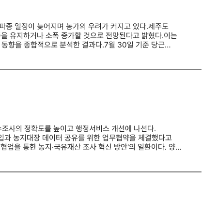
 파종 일정이 늦어지며 농가의 우려가 커지고 있다.제주도
수준을 유지하거나 소폭 증가할 것으로 전망된다고 밝혔다.이는
 동향을 종합적으로 분석한 결과다.7월 30일 기준 당근
하려는 의사를 보이고 있으나 전체 재배면적에는 큰 변화가 없을
31일 기준 도내 평균 파종률은 20% 정도로 지난해 같은
 60%에 이르지만, 그 외 지역은 다소 지연되고 있다. 남은
다.올해 작황의 가장 큰 변수는 기상이다. 제주지역의 7월
쳐 고온과 가뭄이 이어졌다.8월 기상 여건이 최종 재배면적과
발아율이 영향을 받을 수 있어 농가의 세심한 초기 생육 관리가
, 마늘, 양파 등 2026~2027년산 주요 월동채소류의 작황
 생육 상황 등 정확한 수급 예측 정보를 농업인과 유통인,
수조사의 정확도를 높이고 행정서비스 개선에 나선다.
입과 농지대장 데이터 공유를 위한 업무협약을 체결했다고
업을 통한 농지·국유재산 조사 혁신 방안'의 일환이다. 양
높이고 행정서비스를 고도화할 계획이다.올해 공사는 전체 농지
로 촬영한다. 소속 직원 128명이 직접 촬영에 나서 휴경 및
 지원한다.아울러 행정 절차 간소화로 농업인의 편의도
야 했던 번거로움이 사라지고, 공사와 캠코 간 데이터 연계를
코 온비드의 국유농지 임대정보가 연계되어 신규 청년농과 귀농
데이터를 적극 연계해 국민이 체감할 수 있는 농지관리