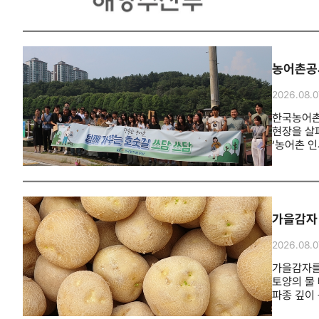
사업 시행
규모로 현
가격이 오
4곳이 참
210곳으
최종 선정
출하와 긴
부산항만공
영향을 주
필요하지 
농어촌공사
도보권에 
추진되고 
2026.08.0
효과도 기
절차를 진
한국농어촌
건립될 수
현장을 살
‘농어촌 
기후 위기
24시간 
농업생산기
진행했다.
학생들은 
가을감자 
현장에서 
“농어촌의
2026.08.0
지속해서 
가을감자를
토양의 물
파종 깊이
겹치고 생