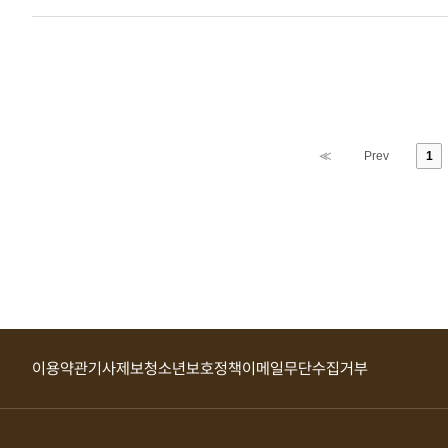
상태로 사
파종 전에
씨감자는 
2기작용 ‘
썩기 쉬워
정도 추가
된다.조광
“싹틔우기
≪
Prev
1
이용약관
기사제보
청소년보호정책
이메일무단수집거부