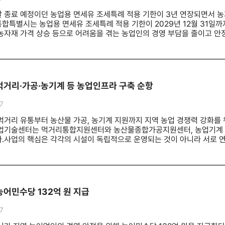
 말 종료 예정이던 농업용 면세유 조세특례 적용 기한이 3년 연장되면서 농
합특별시는 농업용 면세유 조세특례 적용 기한이 2029년 12월 31일까
농자재 가격 상승 등으로 어려움을 겪는 농업인의 경영 부담을 줄이고 안
농업용 면세유 제도는 1986년 도입됐다. 농업 생산에 직접 사용하는 경
2~3년 단위로 조세특례 적용 기한이 연장돼 왔다.전남광주통합특별시는 전
 대수는 29만4천대로 전국 보유량의 약 15%를 차지해 전국 2위 규모
종별로는 경운기 7만9천대, 트랙터 5만대, 이앙기 2만2천대, 곡물건조
연간 사용하는 농업용 면세유는 모두 2만2704㎘다.농업계는 농업용 면
먹거리·가공·농기계 등 농업인프라 구축 순항
 연장이 아니라 상시 제도화가 필요하다는 의견을 꾸준히 제기해 왔다.
재로 명시된 만큼 정부와 협력해 제도가 안정적으로 운영되도록 적극 
7
면세유는 농가의 생산비 절감과 국민의 안정적인 식량 공급을 뒷받침하는 
 안정을 위한 지원을 강화하고 제도가 안정적으로 운영되도록 힘쓰겠다"고
먹거리 유통부터 농산물 가공, 농기계 지원까지 지역 농업 경쟁력 강화를 
업기술센터는 먹거리통합지원센터와 농산물종합가공지원센터, 농업기계 
다.사업의 핵심은 각각의 시설이 독립적으로 운영되는 것이 아니라 서로 연
거리통합지원센터는 총사업비 90억 원이 투입되는 사업으로 도도동 일원에
에 지역 농산물을 안정적으로 공급하는 통합 물류·유통 거점 역할을 맡게
판로를 확보할 수 있어 농가 소득 안정은 물론 지역 먹거리 자급률 향상에도
 관리 조례 마련을 추진하고, 2027년 6월 준공 및 이전 운영을 목
할을 담당한다. 총사업비 24억 6800만 원이 투입돼 전처리실과 습식가공
농어민수당 132억 원 지급
가공 창업과 시제품 제작, 교육 등을 지원한다.이는 원물 판매 중심에서 
창업 기반을 마련하는 역할도 기대된다. 농업기계 임대사업소 분소는 영농
7
소에는 이달 중 임대용 농기계 10종 78대가 배치되며 오는 9월 정식 운