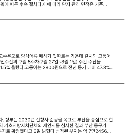
계획에 따른 후속 절차다.이에 따라 단지 관리 면적은 기존
15개에서 19~24개로 늘어난다. 군산시는 확대된 부지에서
출가공종합단지는 2022년부터 2032년까지 단계적으로
김·조미김 가공업체 등 11개 기업이 입주한다. 예정된 투자
산단지는 군산시 오식도동 일원 약 13만3000㎡ 규모다.
 조성할 계획이다.군산시는 확대 부지 가운데 6만6500㎡에
새만금개발청 개발전략국장은 “이번 승인으로
산시와 긴밀히 협력해 새만금이 K-푸드 산업의 글로벌
 고수온으로 양식어류 폐사가 잇따르는 가운데 갈치와 고등어
산의 ‘7월 5주차(7월 27일~8월 1일) 주간 수산물
.5% 올랐다.고등어는 2800원으로 전년 동기 대비 47.3%
 양식 광어도 2만2300원으로 2.3% 올랐다.최근 기록적인
. 국립수산과학원은 지난 3일 경주에서 강원 삼척까지 동해
13곳으로 늘었다.4일 기준 울진 덕천의 수온은 28.7도까지
수온이 28도에 도달했거나 도달할 것으로 예상될 때 내려진다.
상양식장 8곳에서는 강도다리 치어 1만3600여 마리가
5마리가 폐사했다는 신고가 접수됐다.고수온 피해는 매년
 받은 자료에 따르면 2020년부터 2024년까지 전국
30억2000만원의 피해가 발생했다.복구에 투입되는 재정도
으며, 2020년부터 올해 7월까지 양식보험 국비 지원액은
. 정부는 2030년 신청사 준공을 목표로 부산을 중심으로 한
 대응에 나섰다. 해양수산부는 오는 8일부터 28일까지 전국
지역 기초지방자치단체의 제안서를 심사한 결과 부산 동구가
다. 국산 수산물 전 품목을 할인 대상으로 삼은 것은 2020년
부지로 확정했다고 6일 밝혔다.선정된 부지는 약 7만2456㎡