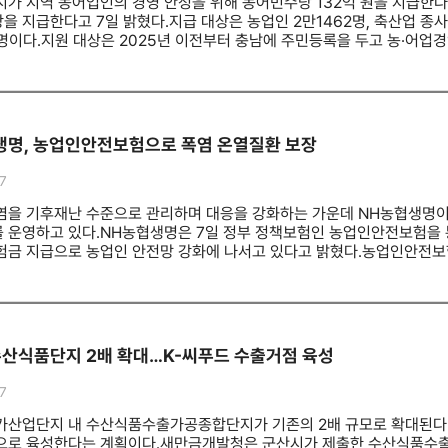
더 가까운 곳에서 장비를 이용할 수 있게 되면서 농가 경영비 절감과 노동
가 지역 농어업인의 경영 안정을 위해 농어민수당 132억 원을 지급한다.시
이 모두 운영되면 생산과 가공, 유통, 영농 지원이 하나의 체계로 연결되
 지급한다고 7일 밝혔다.지급 대상은 농업인 2만1462명, 축산업 종사자 
터 소장은 "먹거리 생산부터 가공, 농작업 기계화까지 이어지는 농업 기
명이다.지원 대상은 2025년 이전부터 충남에 주민등록을 두고 농·어업경
인프라 확충을 통해 전주 농업의 경쟁력을 한 단계 끌어올리겠다"고 말했다
는 농어업인 구성원 1인당 45만 원이 농협 선불카드로 지급된다. 카드는 
신분증을 지참해 주소지 관할 읍면동 지정 농협을 방문하면 된다.성광석 
 어려움을 겪는 농어가의 경영 부담을 덜어주는 데 도움이 되길 바란다"
생명, 농업인안전보험으로 폭염 온열질환 보장
7
염을 기후재난 수준으로 관리하며 대응을 강화하는 가운데 NH농협생명이
 운영하고 있다.NH농협생명은 7일 정부 정책보험인 농업인안전보험을 
험금 지급으로 농업인 안전망 강화에 나서고 있다고 밝혔다.농업인안전보
로, 2016년 농업인안전보험법 제정 이후 온열질환도 농작업 관련 질병
 사망할 경우 유족급여금과 장례비, 휴업급여금은 물론 치료비까지 지원
높이기 위해 2024년부터 혹서기마다 '온열질환 신속 보상 프로세스'를 운
지정해 보상 절차를 집중 관리하고 있다.예방 활동도 병행한다. 농업인 
로 안내하는 등 사전 예방에도 힘쓰고 있다.해당 상품은 농업경영체에 등
수산식품단지 2배 확대…K-씨푸드 수출거점 육성
H농협생명만의 보험상품으로, 농작업 중 일어날 수 있는 재해 및 질병을
연중 신청할 수 있다. NH농협생명은 매년 가입 인원 확대를 위해 홍보활
7
 유도하는 등 농업인의 보장 공백을 방지하는 데 힘쓰고 있다.NH농협생
책보험의 역할이 더욱 중요해지고 있다”며 “농업인이 안심하고 영농활동
가산업단지 내 수산식품수출가공종합단지가 기존의 2배 규모로 확대된다.
편, 농협중앙회와 농협금융지주, 농협은행, 농협생명, 농협손해보험은 농
으로 육성한다는 계획이다.새만금개발청은 군산시가 제출한 수산식품수