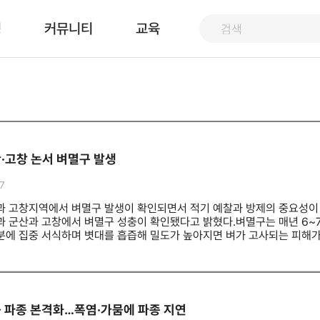
핑
커뮤니티
교육
·고창 논서 벼멸구 발생
7
과 고창지역에서 벼멸구 발생이 확인되면서 적기 예찰과 방제의 중요성이
과 군산과 고창에서 벼멸구 성충이 확인됐다고 밝혔다.벼멸구는 매년 6~
분에 집중 서식하며 볏대를 흡즙해 밀도가 높아지면 벼가 고사되는 피해가
높을 것으로 전망돼 벼멸구 피해가 우려된다고 밝혔다. 자체 조사와 농
병해충 발생정보를 활용해 적기 방제에 만전을 기해 달라고 당부했다.
 파종 본격화…폭염·가뭄에 파종 지연