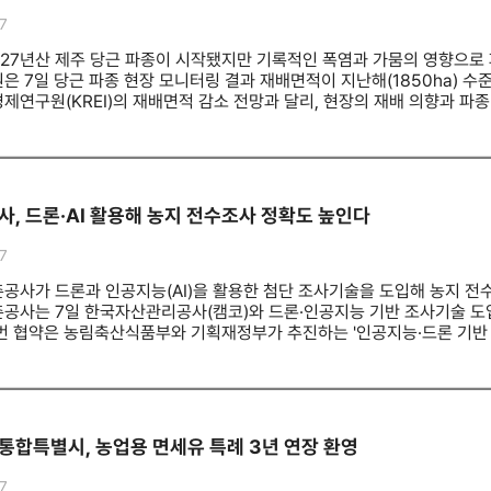
7
2027년산 제주 당근 파종이 시작됐지만 기록적인 폭염과 가뭄의 영향으로
은 7일 당근 파종 현장 모니터링 결과 재배면적이 지난해(1850ha) 
제연구원(KREI)의 재배면적 감소 전망과 달리, 현장의 재배 의향과 파종
사 결과, 양파·쪽파 등 다른 작목을 재배하던 일부 농가가 당근으로 전환
됐다.파종 작업은 평년보다 약 5일 늦은 7월 20일경 시작됐으며, 7월 
%p 낮다.지역별로는 구좌읍 동복리·월정리 등 일부 선도 지역의 파종률이
월 상순에 집중적으로 이뤄져 8월 20일경 대부분 마무리될 것으로 예상된
27.0℃로 평년보다 1.9℃ 높았고, 강수량은 평년의 51% 수준에 그
, 드론·AI 활용해 농지 전수조사 정확도 높인다
을 좌우할 것으로 보인다. 강우량과 고온 지속 여부에 따라 파종 일정과 
태우 농업디지털센터장은 “7월 당근을 시작으로 월동무, 양배추, 브로콜리
7
결과를 매월 정기적으로 발표할 계획”이라며 “재배면적과 파종·정식 동향,
 신속히 제공해 안정적인 농산물 수급 관리에 기여하겠다”고 말했다.
공사가 드론과 인공지능(AI)을 활용한 첨단 조사기술을 도입해 농지 전
공사는 7일 한국자산관리공사(캠코)와 드론·인공지능 기반 조사기술 도
번 협약은 농림축산식품부와 기획재정부가 추진하는 '인공지능·드론 기반 협
론 촬영 영상과 AI 분석 결과를 공동 활용해 농지 전수조사의 정확도를 
상 136만 헥타르 가운데 경기도 전역을 포함한 약 50만 헥타르를 드론으
 실태를 파악하고, 수집된 영상은 캠코와 공유해 국유재산 관리 고도화를
 국유농지 대부계약을 갱신할 때 농업인이 농지대장을 직접 발급해 제출해
 제출 절차가 면제된다. 또한 농지은행 포털의 농지 직거래 플랫폼에 캠
합특별시, 농업용 면세유 특례 3년 연장 환영
편의가 높아질 것으로 기대된다.김인중 한국농어촌공사 사장은 "기관 간 
확대해 나가겠다"고 밝혔다.
7