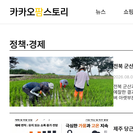
뉴스
쇼
정책·경제
전북 군산
2026.08.0
전북 군산
예찰한 결
벼 아랫부
평년보다 
제공되는 
제주 당근