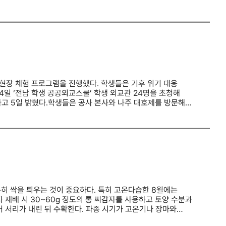
 추가 확보하고 영국과 페로제도 등 신규 수입선도 발굴했다.
해 강서구 명지동, 남구 용당동, 중구 북항 재개발지역 등
다.고수온 대응도 강화한다. 정부는 수온 관측망을 200곳에서
 교통 접근성 등을 종합적으로 평가해 북항 복합항만지구를
화산소 공급장치와 차광막을 가동하는 한편 취약 품종의 조기
로 계획된 부지라는 점도 높은 평가를 받았다.해당 부지는
어업인의 생계를 위협할 뿐만 아니라 국민의 밥상 물가에도
이다. 상업지역에 위치해 별도의 지구단위계획 변경 절차가
력을 다해 어업인 피해를 막아달라”고 강조했다.
망된다.교통 접근성도 강점으로 꼽힌다. KTX 부산역과
가덕신공항을 연결하는 차세대 부산형 급행철도 등 교통망 확충도
 신사옥 건립을 추진하면서 해양수산 관련 기관과 기업의 집적
 구체적인 시설 규모를 확정하고 2030년 준공을 목표로 건립
 수도권의 핵심 거점이 결정된 만큼 향후 신청사가 차질 없이
현장 체험 프로그램을 진행했다. 학생들은 기후 위기 대응
일 ‘전남 학생 공공외교스쿨’ 학생 외교관 24명을 초청해
다고 5일 밝혔다.학생들은 공사 본사와 나주 대호제를 방문해
공사 재난안전종합상황실에서는 가뭄과 홍수 등에 대비한
문 주변 갯벌 퇴적을 줄이는 ‘갯벌클리너’ 시스템 등을 통해
함께 저수지 둘레길의 쓰레기를 줍는 ‘쓰담쓰담 캠페인’을
하기 위해 마련된 활동이다.농업용수 수질관리 체험도 이어졌다.
관리와 환경 보호의 중요성을 배웠다.공사는 앞으로도 농어촌
가능한 가치를 공유할 계획이다.김인중 한국농어촌공사 사장은
 “미래세대가 농어업·농어촌의 중요성을 체감할 수 있는 자리를
히 싹을 틔우는 것이 중요하다. 특히 고온다습한 8월에는
 재배 시 30~60g 정도의 통 씨감자를 사용하고 토양 수분과
어 서리가 내린 뒤 수확한다. 파종 시기가 고온기나 장마와
야 한다.씨감자는 봄 재배처럼 잘라 심기보다 절단하지 않은