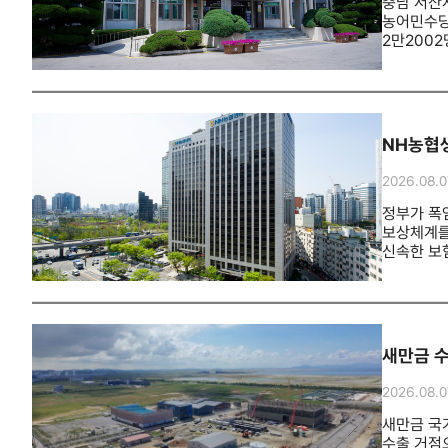
농업인이 
충남 서산시
이들 시설
농어민수당을
농업기술센
2만2002
수 있는 
이상 가구
대상자는 
기후변화로
NH농협
2026.08.0
정부가 폭
보상체계를
신속한 보
정책보험으
입원하거나
신속성을 
심사자를 
문자메시지
새만금 
가능한 N
방문하여 
2026.08.0
적극적으로
지키는 정
새만금 국
말했다.한
수출 거점